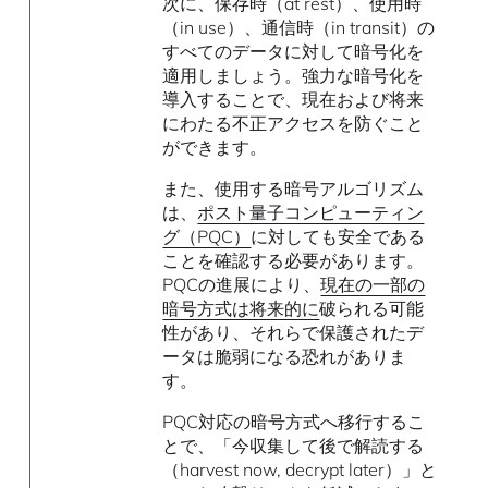
次に、保存時（at rest）、使用時
（in use）、通信時（in transit）の
すべてのデータに対して暗号化を
適用しましょう。強力な暗号化を
導入することで、現在および将来
にわたる不正アクセスを防ぐこと
ができます。
また、使用する暗号アルゴリズム
は、
ポスト量子コンピューティン
グ（PQC）
に対しても安全である
ことを確認する必要があります。
PQCの進展により、
現在の一部の
暗号方式は将来的に
破られる可能
性があり、それらで保護されたデ
ータは脆弱になる恐れがありま
す。
PQC対応の暗号方式へ移行するこ
とで、「今収集して後で解読する
（harvest now, decrypt later）」と