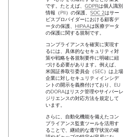
です。たとえば、
GDPR
は個人識別
情報（PII）の保護、
SOC 2
はサー
ビスプロバイダーにおける顧客デ
ータの保護、
HIPAA
は医療データ
の保護に関する規制です。
コンプライアンスを確実に実現す
るには、具体的なセキュリティ対
策や戦略を各規制要件に明確に紐
づける必要があります。例えば、
米国証券取引委員会（SEC）は上場
企業に対しセキュリティインシデ
ントの開示を義務付けており、EU
のDORAはリスク管理やサイバーレ
ジリエンスの対応方法を規定して
います。
さらに、自動化機能を備えたコン
プライアンス監査ツールを活用す
ることで、継続的な遵守状況の確
認やギャップの特定が容易にな