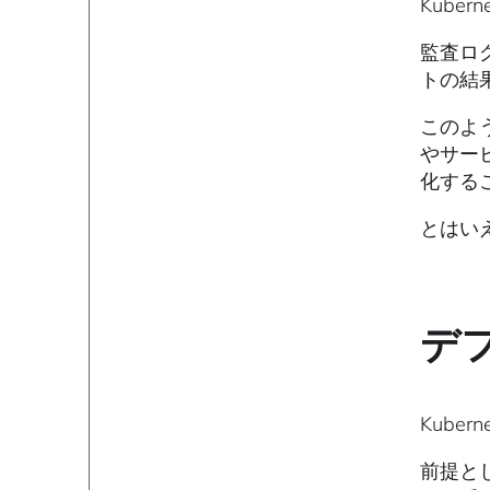
Kuber
監査ロ
トの結
このよ
やサー
化する
とはい
デ
Kub
前提とし