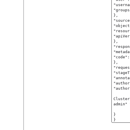
"userna
"groups
},
"source
"object
"resour
"apiVer
},
"respon
"metada
"code":
},
"reques
"stageT
"annota
"author
"author
Cluster
admin" 
}
}