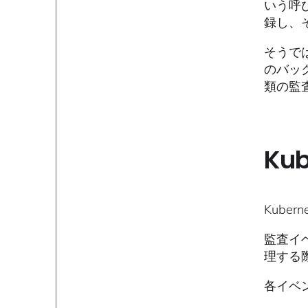
いう呼
録し、
そうで
のバッ
類の監
Ku
Kube
監査イ
理する
各イベ