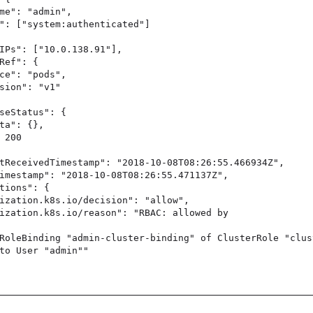
me": "admin",
": ["system:authenticated"]
IPs": ["10.0.138.91"],
Ref": {
ce": "pods",
sion": "v1"
seStatus": {
ta": {},
 200
tReceivedTimestamp": "2018-10-08T08:26:55.466934Z",
imestamp": "2018-10-08T08:26:55.471137Z",
tions": {
ization.k8s.io/decision": "allow",
ization.k8s.io/reason": "RBAC: allowed by
RoleBinding "admin-cluster-binding" of ClusterRole "clus
to User "admin""