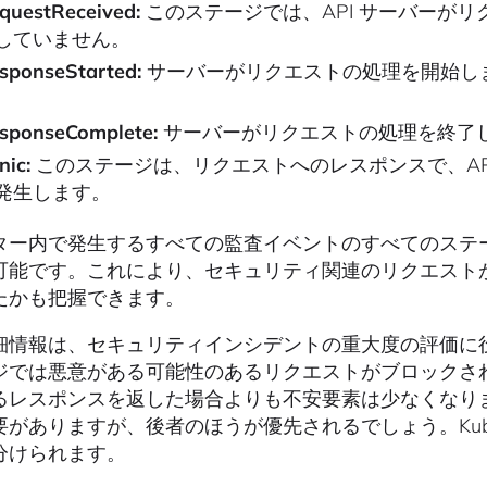
questReceived:
このステージでは、API サーバーが
していません。
sponseStarted:
サーバーがリクエストの処理を開始し
。
sponseComplete:
サーバーがリクエストの処理を終了
nic:
このステージは、リクエストへのレスポンスで、AP
発生します。
ター内で発生するすべての監査イベントのすべてのステ
可能です。これにより、セキュリティ関連のリクエスト
たかも把握できます。
情報は、セキュリティインシデントの重大度の評価に役立ちます
ジでは悪意がある可能性のあるリクエストがブロックされ
るレスポンスを返した場合よりも不安要素は少なくなり
要がありますが、後者のほうが優先されるでしょう。Kube
分けられます。