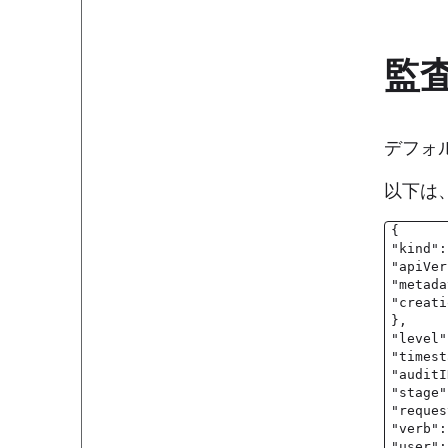
監
デフォル
以下は
{
"kind":
"apiVer
"metada
"creati
},
"level"
"timest
"auditI
"stage"
"reques
"verb":
"user":