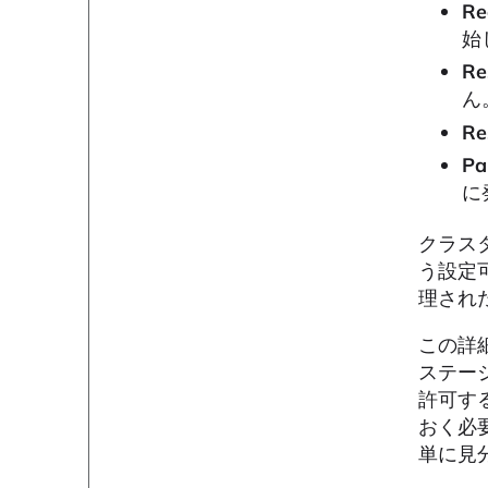
Re
始
Re
ん
Re
Pa
に
クラス
う設定
理され
この詳細
ステー
許可す
おく必
単に見