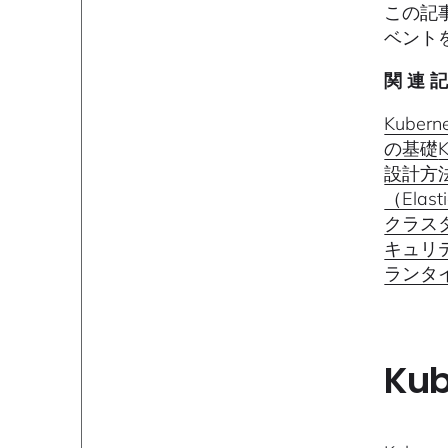
この記
ベント
関 連 記
Kuber
の基礎
設計方
（Elasti
クラス
キュリ
ランタ
Ku