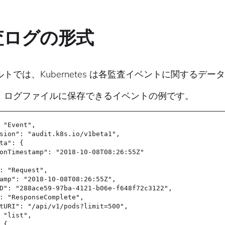
査ログの形式
トでは、Kubernetes は各監査イベントに関するデータ
、ログファイルに保存できるイベントの例です。
 "Event",
sion": "audit.k8s.io/v1beta1",
ta": {
onTimestamp": "2018-10-08T08:26:55Z"
: "Request",
amp": "2018-10-08T08:26:55Z",
D": "288ace59-97ba-4121-b06e-f648f72c3122",
: "ResponseComplete",
tURI": "/api/v1/pods?limit=500",
 "list",
 {