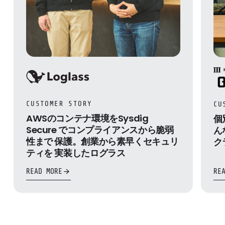
CUSTOMER STORY
CU
AWSのコンテナ環境をSysdig
個
Secure でコンプライアンスから脆弱
ん
性まで 保護。創業から素早くセキュリ
ク
ティを 実装したログラス
READ MORE
RE