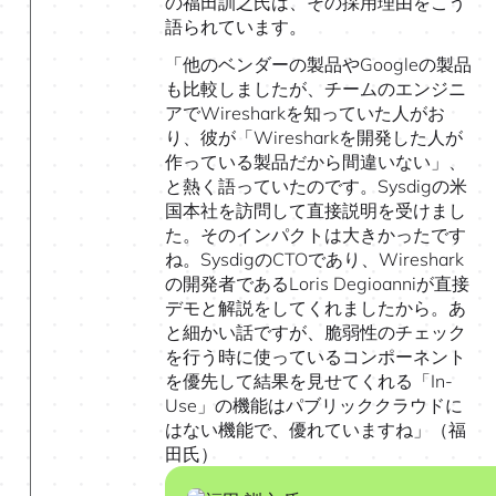
の福田訓之氏は、その採用理由をこう
語られています。
「他のベンダーの製品やGoogleの製品
も比較しましたが、チームのエンジニ
アでWiresharkを知っていた人がお
り、彼が「Wiresharkを開発した人が
作っている製品だから間違いない」、
と熱く語っていたのです。Sysdigの米
国本社を訪問して直接説明を受けまし
た。そのインパクトは大きかったです
ね。SysdigのCTOであり、Wireshark
の開発者であるLoris Degioanniが直接
デモと解説をしてくれましたから。あ
と細かい話ですが、脆弱性のチェック
を行う時に使っているコンポーネント
を優先して結果を見せてくれる「In-
Use」の機能はパブリッククラウドに
はない機能で、優れていますね」（福
田氏）