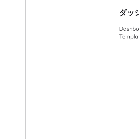
ダッ
Dash
Temp