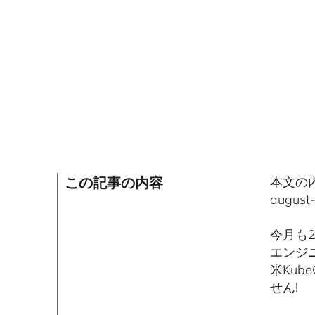
この記事の内容
本文の内容
augu
今月も
エンジ
米Kub
せん!