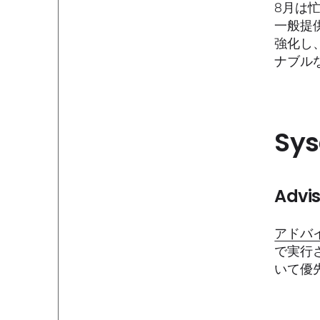
8月は忙
一般提供
強化し、
ナブル
Sys
Adv
アドバ
で実行
いて優