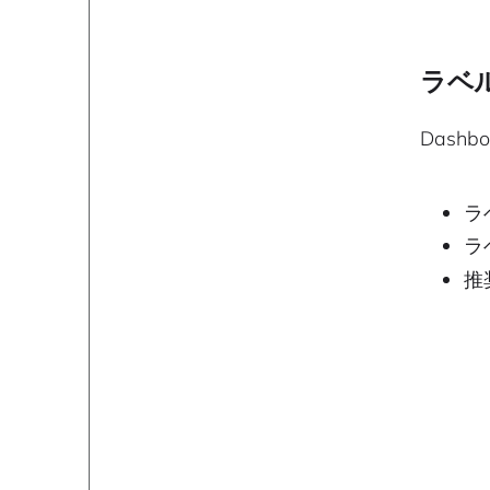
ラベ
Dash
ラ
ラ
推