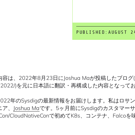
PUBLISHED:
AUGUST 2
は、2022年8月23日にJoshua Maが投稿したブログ(https://s
st-2022/)を元に日本語に翻訳・再構成した内容となっ
2022年のSysdigの最新情報をお届けします。私はロ
ニア、
Joshua Ma
です。5ヶ月前にSysdigのカスタマ
eCon/CloudNativeConで初めてK8s、コンテナ、