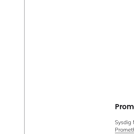
Prom
Sysd
Prometh