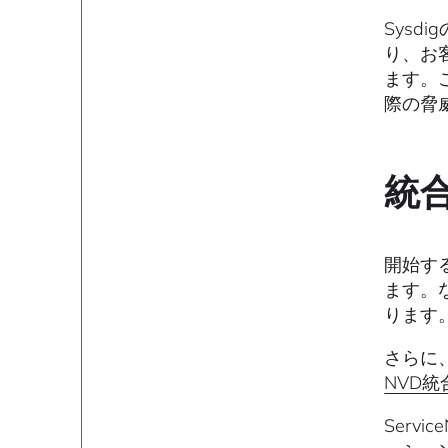
Sysd
り、お
ます。
際の脅
統
開始す
ます。
ります
さらに、
NVD
Serv