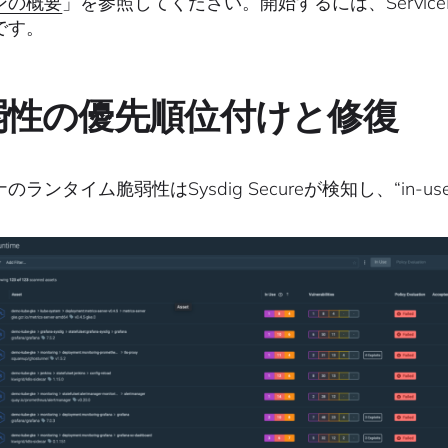
ンの概要
」を参照してください。開始するには、Servi
です。
弱性の優先順位付けと修復
のランタイム脆弱性はSysdig Secureが検知し、“in-