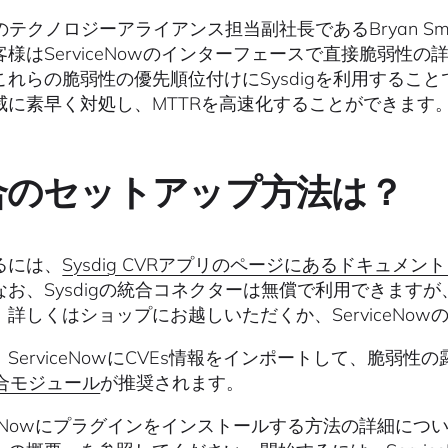
igのテクノロジーアライアンス担当副社長であるBryan Smol
客様はServiceNowのインターフェースで直接脆弱性
これらの脆弱性の優先順位付けにSysdigを利用するこ
威に素早く対処し、MTTRを高速化することができます。
合のセットアップ方法は？
るには、
Sysdig CVRアプリのページにあるドキュメ
なお、Sysdigの統合コネクターは無償で利用できますが
。詳しくはショップにお越しいただくか、ServiceNo
ServiceNowにCVEs情報をインポートして、脆弱性の
統合モジュール
が推奨されます。
iceNowにプラグインをインストールする方法の詳細につ