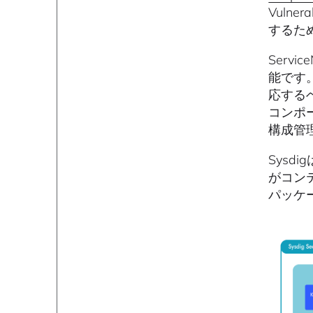
Vuln
するた
Ser
能です
応する
コンポ
構成管
Sysdi
がコン
パッケ