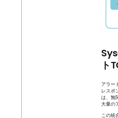
Sy
トT
アラー
レスポ
は、無
大量の
この統合