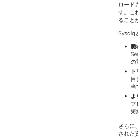
ロード
す。こ
ること
Sysd
脆
S
の
ト
目
当
よ
フ
短
さらに、
された