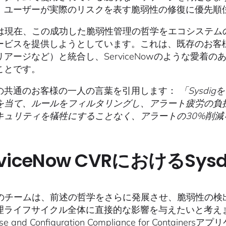
、ユーザーが実際のリスクを表す脆弱性の修復に優先順
digは現在、この成功した脆弱性管理の哲学をエコシステ
ービスを提供しようとしています。これは、既存のお客
リアージなど）と統合し、ServiceNowのような愛着
ことです。
の共通のお客様の一人の言葉を引用します：
「Sysd
を当て、ルールをフィルタリングし、アラート疲労の負
キュリティを犠牲にすることなく、アラートの30%削減
rviceNow CVRにおけるSysdi
digのチームは、前述の哲学をさらに発展させ、脆弱性の
ライフサイクル全体に直接的な影響を与えたいと考えました。Se
e and Configuration Compliance for Containers
アプリケ