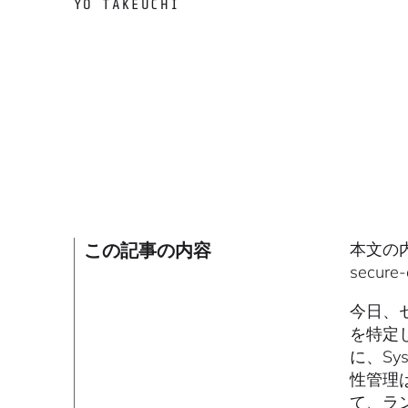
YO TAKEUCHI
この記事の内容
本文の内容
secu
今日、
を特定
に、Sysd
性管理
て、ラン