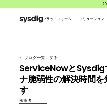
2
プラットフォーム
ソリューション
< ブログ一覧に戻る
ServiceNowとSysd
ナ脆弱性の解決時間を
す
執筆者