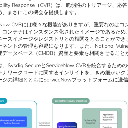
erability Response（CVR）は、脆弱性のトリ
め、まさにこの機会を提供します。
viceNow CVRには様々な機能がありますが、重要なの
。コンテナはインスタンス化されたイメージであるため、
ベースイメージやレジストリとの相関をとることができ
ーネントの管理も容易になります。また、
National Vuln
理データベース（CMDB）資産と要素を相関させること
gは、Sysdig SecureとServiceNow CVRを統合するため
テナワークロードに関するインサイトを、きめ細かいク
ージの詳細とともにServiceNowプラットフォームに