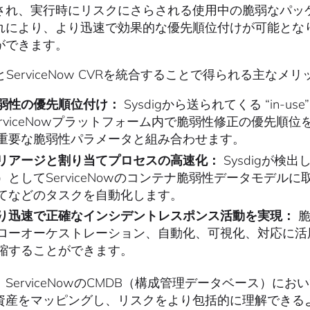
され、実行時にリスクにさらされる使用中の脆弱なパッ
れにより、より迅速で効果的な優先順位付けが可能とな
ができます。
igとServiceNow CVRを統合することで得られる主な
弱性の優先順位付け：
Sysdigから送られてくる “in
erviceNowプラットフォーム内で脆弱性修正の優先順
重要な脆弱性パラメータと組み合わせます。
リアージと割り当てプロセスの高速化：
Sysdigが検
）としてServiceNowのコンテナ脆弱性データモデ
てなどのタスクを自動化します。
り迅速で正確なインシデントレスポンス活動を実現：
脆
ローオーケストレーション、自動化、可視化、対応に活
縮することができます。
ServiceNowのCMDB（構成管理データベース）にお
資産をマッピングし、リスクをより包括的に理解できる