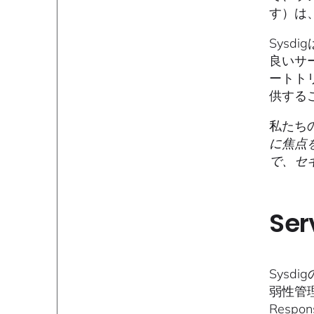
す）は
Sys
良いサ
ートト
供する
私たち
に焦点
で、セ
Se
Sys
弱性管理
Respons