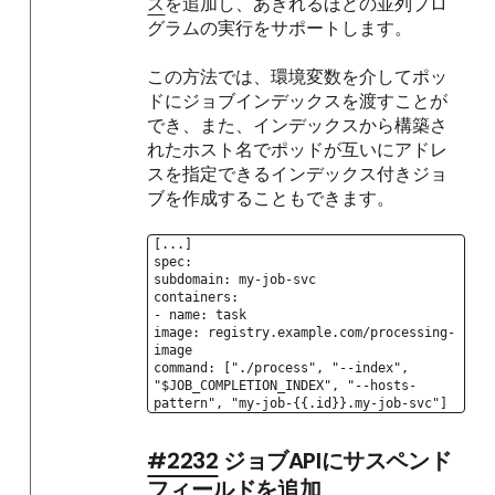
ス
を追加し、あきれるほどの並列プロ
グラムの実行をサポートします。
この方法では、環境変数を介してポッ
ドにジョブインデックスを渡すことが
でき、また、インデックスから構築さ
れたホスト名でポッドが互いにアドレ
スを指定できるインデックス付きジョ
ブを作成することもできます。
[...]
spec:
subdomain: my-job-svc
containers:
- name: task
image: registry.example.com/processing-
image
command: ["./process", "--index",
"$JOB_COMPLETION_INDEX", "--hosts-
pattern", "my-job-{{.id}}.my-job-svc"]
#2232
ジョブAPIにサスペンド
フィールドを追加