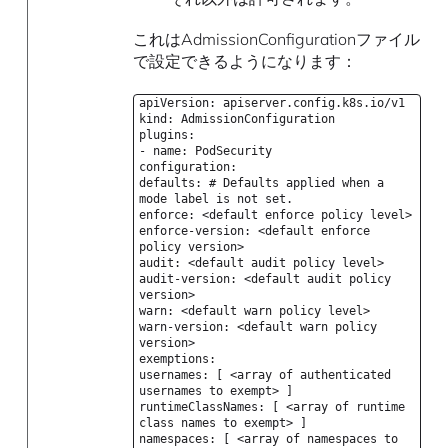
これはAdmissionConfigurationファイル
で設定できるようになります：
apiVersion: apiserver.config.k8s.io/v1
kind: AdmissionConfiguration
plugins:
- name: PodSecurity
configuration:
defaults: # Defaults applied when a
mode label is not set.
enforce: <default enforce policy level>
enforce-version: <default enforce
policy version>
audit: <default audit policy level>
audit-version: <default audit policy
version>
warn: <default warn policy level>
warn-version: <default warn policy
version>
exemptions:
usernames: [ <array of authenticated
usernames to exempt> ]
runtimeClassNames: [ <array of runtime
class names to exempt> ]
namespaces: [ <array of namespaces to