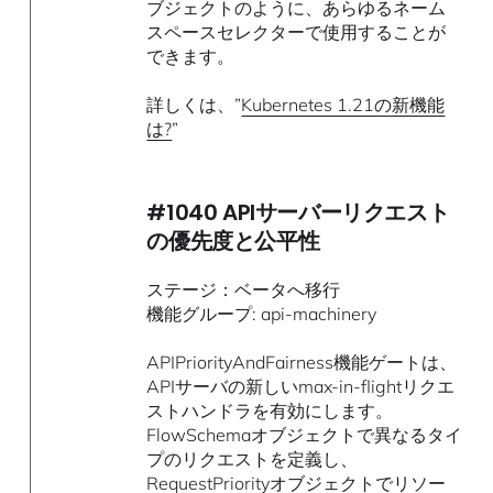
ブジェクトのように、あらゆるネーム
スペースセレクターで使用することが
できます。
詳しくは、”
Kubernetes 1.21の新機能
は?
”
#1040 APIサーバーリクエスト
の優先度と公平性
ステージ：ベータへ移行
機能グループ: api-machinery
APIPriorityAndFairness機能ゲートは、
APIサーバの新しいmax-in-flightリクエ
ストハンドラを有効にします。
FlowSchemaオブジェクトで異なるタイ
プのリクエストを定義し、
RequestPriorityオブジェクトでリソー