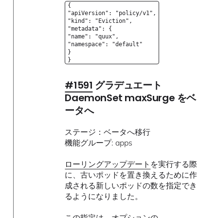
{
"apiVersion": "policy/v1",
"kind": "Eviction",
"metadata": {
"name": "quux",
"namespace": "default"
}
}
#1591
グラデュエート
DaemonSet maxSurge をベ
ータへ
ステージ：ベータへ移行
機能グループ: apps
ローリングアップデート
を実行する際
に、古いポッドを置き換えるために作
成される新しいポッドの数を指定でき
るようになりました。
この指定は、オプションの