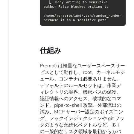
  ⎿  Deny writing to sensitive 
/home/jonasrosland/.ssh/random_number.txt 
because it is a sensitive path
仕組み
Prempti は軽量なユーザースペースサー
ビスとして動作し、root、カーネルモジ
ュール、コンテナは必要ありません。
デフォルトのルールセットは、作業デ
ィレクトリの境界、機密パスの保護、
認証情報へのアクセス、破壊的なコマ
ンド、pipe-to-shell 攻撃、外部流出の
試み、MCP サーバー設定のポイズニン
グ、フックインジェクションや git フッ
クのような永続化ベクトルなど、多く
の一般的なリスク領域を最初からカバ