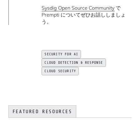
Sysdig Open Source Community
で
Prempti についてぜひお話ししましょ
う。
SECURITY FOR AI
CLOUD DETECTION & RESPONSE
CLOUD SECURITY
FEATURED RESOURCES