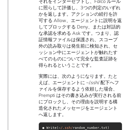
それをインターセプトし、Falco ルール
に照らして評価し、3つの判定のいずれ
かを返します。アクションの続行を許
可する Allow、エージェントに説明を返
してブロックする Deny、または対話的
な承認を求める Ask です。つまり、認
証情報ファイルは保護され、スコープ
外の読み取りは発生前に検知され、セ
ッション中にエージェントが触れたす
べてのものについて完全な監査証跡を
得られるということです。
実際には、次のようになります。たと
えば、エージェントに ~/.ssh/ 配下へフ
ァイルを保存するよう依頼した場合、
Prempti はその書き込みが実行される前
にブロックし、その理由を説明する構
造化されたメッセージをエージェント
へ返します。
● Write(~
/.ssh/