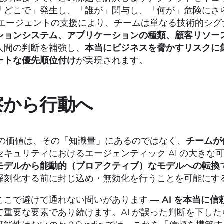
「どこで」発生し、「誰が」関与し、「何が」危険にさ
I エージェントの支援により、チームは単なる技術的シ
ションシステム、アプリケーションの種類、顧客リソー
人間の判断を補強し、
本当にビジネスを脅かすリスクに
ートな優先順位付け
が実現されます。
察から行動へ
の真の価値は、その「知識量」にあるのではなく、
チームが
セキュリティにおけるエージェンティック AI の大きな
モデルから能動的（プロアクティブ）なモデルへの転換
深刻化する前に封じ込め・無効化を行うことを可能にす
ここで避けて通れない問いがあります ―
AI を本当に
て重要な要素であり続けます。AI が誤った判断を下し