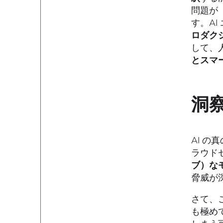
問題が
す。A
ロダク
して、
とスマ
洞
AI 
ラウド
ブ）な
脅威が
さて、
も極め