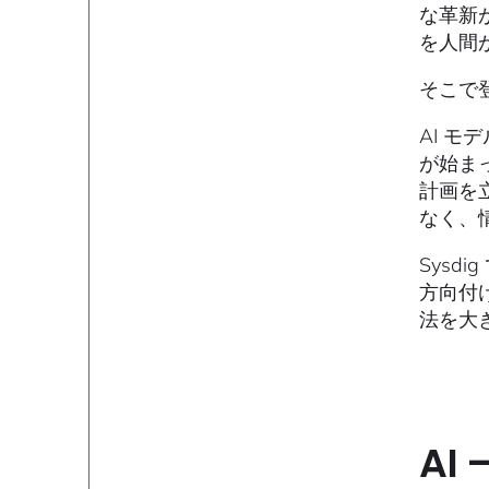
な革新
を人間
そこで
AI 
が始ま
計画を
なく、
Sys
方向付
法を大
AI