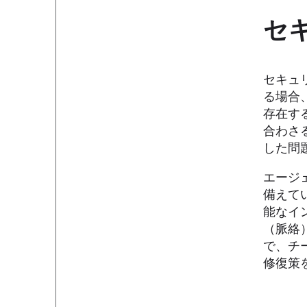
セ
セキュ
る場合
存在す
合わさ
した問
エージ
備えて
能なイ
（脈絡
で、チ
修復策