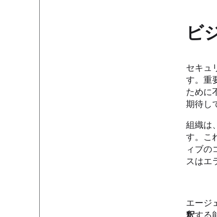
ビ
セキュ
す。重
ために
期待し
組織は
す。こ
ィブの
スはエ
エージ
釈
する