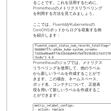
ることです。これを活用するために、
Prometheusのメトリクスリラベリング
を利用する方法を見てみましょう。
ここでは、FluentdがKubernetesの
CoreDNSポッドからログを収集する例
を紹介します：
fluentd_input_status_num_records_total{tag="
56dd667f7c-p9vbx_kube-system_coredns-
72d2ba9bae8f73e32b3da0441fbd7015638117e37278
lks8v"} 4.0
Prometheusのジョブでは、メトリクス
リラベリングを使用して、他のラベル
から新しいラベルを作成することがで
きます。この場合、ネームスペース、
ポッド名、コンテナについて、正規表
現を用いて新しいラベルを作成するこ
とができます：
metric_relabel_configs:
- action: replace