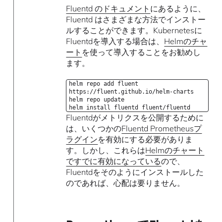
Fluentd のドキュメント
にあるように、
Fluentd はさまざまな方法でインストー
ルすることができます。Kubernetesに
Fluentdを導入する場合は、
Helmのチャ
ート
を使って導入することをお勧めし
ます。
helm repo add fluent
https://fluent.github.io/helm-charts
helm repo update
helm install fluentd fluent/fluentd
Fluentdがメトリクスを公開するために
は、いくつかの
Fluentd Prometheusプ
ラグイン
を有効にする必要がありま
す。しかし、これらは
Helmのチャート
ですでに有効になっている
ので、
Fluentdをそのようにインストールした
のであれば、心配は要りません。