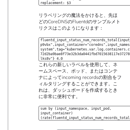
replacement: $3
リラベリングの魔法をかけると、先ほ
どのCoreDNSのFluentdのサンプルメト
リクスはこのようになります：
fluentd_input_status_num_records_total{input
p9vbx",input_container="coredns",input_names
system",tag="kubernetes.var.log.containers.c
72d2ba9bae8f73e32b3da0441fbd7015638117e37278
lks8v"} 4.0
これらの新しいラベルを使用して、ネ
ームスペース、ポッド、またはコンテ
ナによってincoming recordsの割合をフ
ィルタリングすることができます。こ
れは、ダッシュボードを作成するとき
に非常に便利です。
sum by (input_namespace, input_pod,
input_container)
(rate(fluentd_input_status_num_records_total