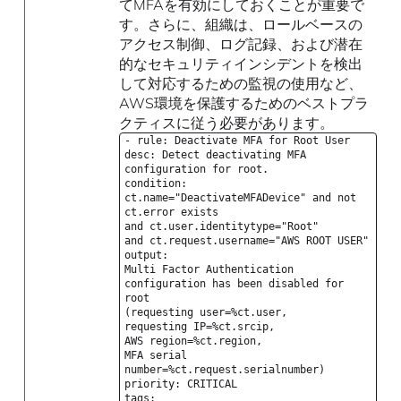
てMFAを有効にしておくことが重要で
す。さらに、組織は、ロールベースの
アクセス制御、ログ記録、および潜在
的なセキュリティインシデントを検出
して対応するための監視の使用など、
AWS環境を保護するためのベストプラ
クティスに従う必要があります。
- rule: Deactivate MFA for Root User
desc: Detect deactivating MFA
configuration for root.
condition:
ct.name="DeactivateMFADevice" and not
ct.error exists
and ct.user.identitytype="Root"
and ct.request.username="AWS ROOT USER"
output:
Multi Factor Authentication
configuration has been disabled for
root
(requesting user=%ct.user,
requesting IP=%ct.srcip,
AWS region=%ct.region,
MFA serial
number=%ct.request.serialnumber)
priority: CRITICAL
tags: