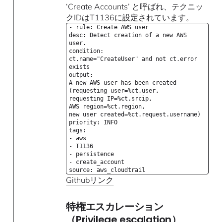
‘Create Accounts’ と呼ばれ、テクニッ
クIDはT1136に設定されています。
- rule: Create AWS user
desc: Detect creation of a new AWS
user.
condition:
ct.name="CreateUser" and not ct.error
exists
output:
A new AWS user has been created
(requesting user=%ct.user,
requesting IP=%ct.srcip,
AWS region=%ct.region,
new user created=%ct.request.username)
priority: INFO
tags:
- aws
- T1136
- persistence
- create_account
source: aws_cloudtrail
Githubリンク
特権エスカレーション
（Privilege escalation）