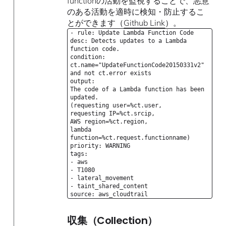
functionの活動を監視することで、悪意
のある活動を適時に検知・防止するこ
とができます（
Github Link
）。
- rule: Update Lambda Function Code
desc: Detects updates to a Lambda
function code.
condition:
ct.name="UpdateFunctionCode20150331v2"
and not ct.error exists
output:
The code of a Lambda function has been
updated.
(requesting user=%ct.user,
requesting IP=%ct.srcip,
AWS region=%ct.region,
lambda
function=%ct.request.functionname)
priority: WARNING
tags:
- aws
- T1080
- lateral_movement
- taint_shared_content
source: aws_cloudtrail
収集（Collection）