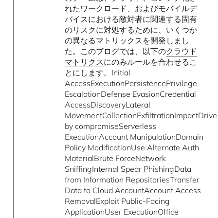
れたワークロード、およびモバイルデ
バイスにおける敵対者に関連する固有
のリスクに対処するために、いくつか
の異なるマトリックスを開発しまし
た。このブログでは、以下の
クラウド
マトリクス
にのみルールを合わせるこ
とにします。Initial
AccessExecutionPersistencePrivilege
EscalationDefense EvasionCredential
AccessDiscoveryLateral
MovementCollectionExfiltrationImpactDrive
by compromiseServerless
ExecutionAccount ManipulationDomain
Policy ModificationUse Alternate Auth
MaterialBrute ForceNetwork
SniffingInternal Spear PhishingData
from Information RepositoriesTransfer
Data to Cloud AccountAccount Access
RemovalExploit Public-Facing
ApplicationUser ExecutionOffice