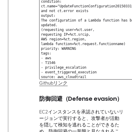
condition:
ct.name="UpdateFunctionConfiguration20150331
and not ct.error exists
output:
The configuration of a Lambda function has b
updated.
(requesting user=%ct.user,
requesting IP=%ct.srcip,
AWS region=%ct.region,
lambda function=%ct.request.functionname)
priority: WARNING
tags:
- aws
- T1546
- privilege_escalation
- event_triggered_execution
source: aws_cloudtrail
Githubリンク
防御回避（Defense evasion）
EC2インスタンスを承認されていないリ
ージョンで実行すると、攻撃者が活動
を隠して検知を逃れることができるた
め、
防御回避
の一形態と見なされるこ