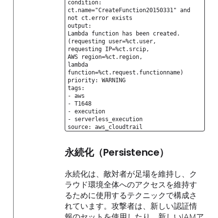
condition:
ct.name="CreateFunction20150331" and
not ct.error exists
output:
Lambda function has been created.
(requesting user=%ct.user,
requesting IP=%ct.srcip,
AWS region=%ct.region,
lambda
function=%ct.request.functionname)
priority: WARNING
tags:
- aws
- T1648
- execution
- serverless_execution
source: aws_cloudtrail
永続化（Persistence）
永続化は、敵対者が足場を維持し、ク
ラウド環境全体へのアクセスを維持す
るために使用するテクニックで構成さ
れています。攻撃者は、新しい認証情
報のセットを使用したり、新しいIAMア