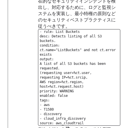
在的なセキュリティインシデントを検
出し、対応するために、ログと監視シ
ステムを実装し、最小特権の原則など
のセキュリティベストプラクティスに
従うべきです。
- rule: List Buckets
desc: Detects listing of all S3
buckets.
condition:
ct.name="ListBuckets" and not ct.error
exists
output:
A list of all S3 buckets has been
requested.
(requesting user=%ct.user,
requesting IP=%ct.srcip,
AWS region=%ct.region,
host=%ct.request.host)
priority: WARNING
enabled: false
tags:
- aws
- T1580
- discovery
- cloud_infra_discovery
source: aws_cloudtrail