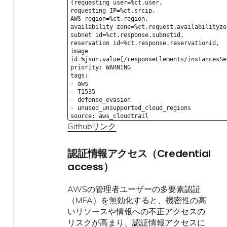
(requesting user=%ct.user,
requesting IP=%ct.srcip,
AWS region=%ct.region,
availability zone=%ct.request.availabilityzo
subnet id=%ct.response.subnetid,
reservation id=%ct.response.reservationid,
image
id=%json.value[/responseElements/instancesSe
priority: WARNING
tags:
- aws
- T1535
- defense_evasion
- unused_unsupported_cloud_regions
source: aws_cloudtrail
Githubリンク
認証情報アクセス（Credential
access）
AWSの管理者ユーザーの多要素認証
（MFA）を無効化すると、機密性の高
いリソースや情報への不正アクセスの
リスクが高まり、認証情報アクセスに