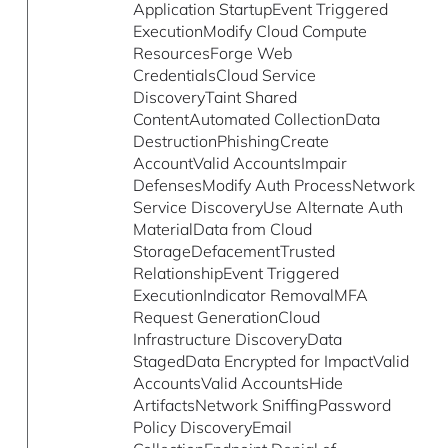
Application StartupEvent Triggered
ExecutionModify Cloud Compute
ResourcesForge Web
CredentialsCloud Service
DiscoveryTaint Shared
ContentAutomated CollectionData
DestructionPhishingCreate
AccountValid AccountsImpair
DefensesModify Auth ProcessNetwork
Service DiscoveryUse Alternate Auth
MaterialData from Cloud
StorageDefacementTrusted
RelationshipEvent Triggered
ExecutionIndicator RemovalMFA
Request GenerationCloud
Infrastructure DiscoveryData
StagedData Encrypted for ImpactValid
AccountsValid AccountsHide
ArtifactsNetwork SniffingPassword
Policy DiscoveryEmail