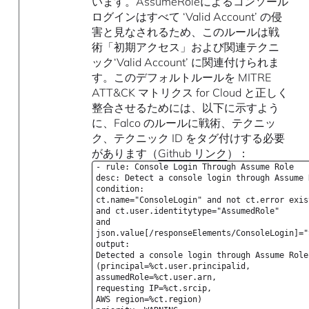
います。AssumeRoleによるコンソール
ログインはすべて ‘Valid Account’ の侵
害と見なされるため、このルールは戦
術「初期アクセス」および関連テクニ
ック‘Valid Account’ に関連付けられま
す。このデフォルトルールを MITRE
ATT&CK マトリクス for Cloud と正しく
整合させるためには、以下に示すよう
に、Falco のルールに戦術、テクニッ
ク、テクニック ID をタグ付けする必要
があります（
Github リンク
）：
- rule: Console Login Through Assume Role
desc: Detect a console login through Assume 
condition:
ct.name="ConsoleLogin" and not ct.error exis
and ct.user.identitytype="AssumedRole"
and
json.value[/responseElements/ConsoleLogin]="
output:
Detected a console login through Assume Role
(principal=%ct.user.principalid,
assumedRole=%ct.user.arn,
requesting IP=%ct.srcip,
AWS region=%ct.region)