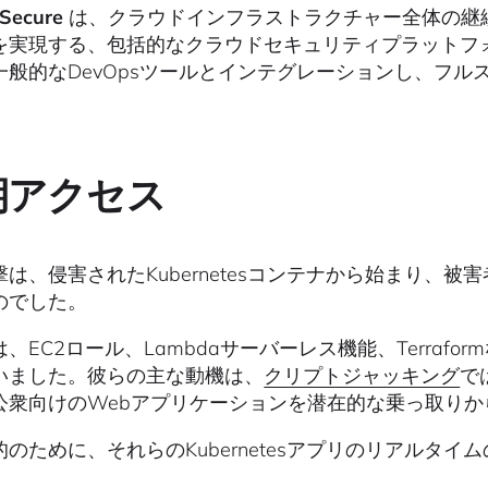
 Secure
は、クラウドインフラストラクチャー全体の継
実現する、包括的なクラウドセキュリティプラットフォームです。T
一般的なDevOpsツールとインテグレーションし、フ
。
期アクセス
撃は、侵害されたKubernetesコンテナから始まり、
のでした。
、EC2ロール、Lambdaサーバーレス機能、Terraf
いました。彼らの主な動機は、
クリプトジャッキング
で
公衆向けのWebアプリケーションを潜在的な乗っ取り
的のために、それらのKubernetesアプリのリアルタ