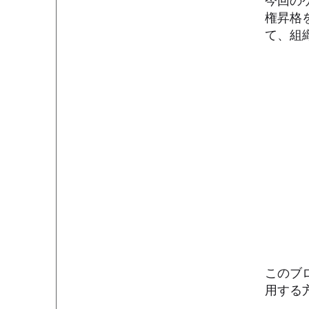
今回の
権昇格
て、組
このブロ
用する