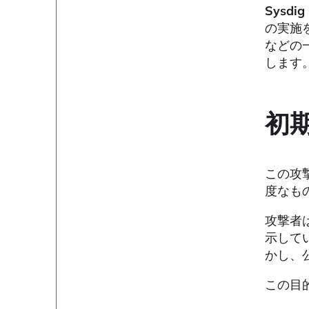
Sysdig
の実施を
などの
します
初
この攻
度なも
攻撃者は
示して
かし、
この目