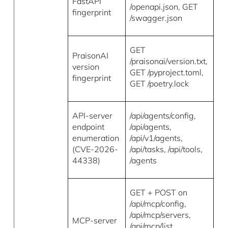
FastAPI
/openapi.json, GET
fingerprint
/swagger.json
GET
PraisonAI
/praisonai/version.txt,
version
GET /pyproject.toml,
fingerprint
GET /poetry.lock
API-server
/api/agents/config,
endpoint
/api/agents,
enumeration
/api/v1/agents,
(CVE-2026-
/api/tasks, /api/tools,
44338)
/agents
GET + POST on
/api/mcp/config,
/api/mcp/servers,
MCP-server
/api/mcp/list,