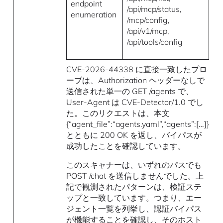
endpoint
/api/mcp/status,
enumeration
/mcp/config,
/api/v1/mcp,
/api/tools/config
CVE-2026-44338 に直接一致したプロ
ーブは、Authorization ヘッダーなしで
送信された単一の GET /agents で、
User-Agent は CVE-Detector/1.0 でし
た。このリクエストは、本文
{“agent_file”:“agents.yaml”,“agents”:[…]}
とともに 200 OK を返し、バイパスが
成功したことを確認しています。
このスキャナーは、いずれのパスでも
POST /chat を送信しませんでした。上
記で観測されたパターンは、検証ステ
ップと一致しています。つまり、エー
ジェント一覧を列挙し、認証バイパス
が機能することを確認し、そのホスト