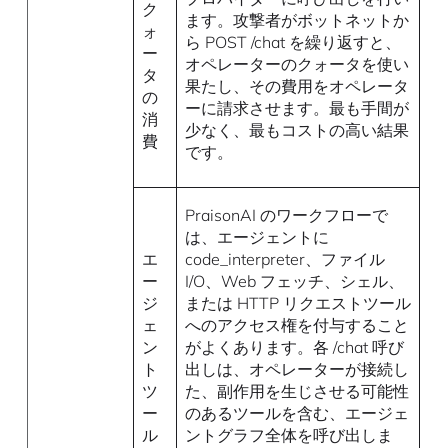
ク
ます。攻撃者がボットネットか
ォ
ら POST /chat を繰り返すと、
ー
オペレーターのクォータを使い
タ
果たし、その費用をオペレータ
の
ーに請求させます。最も手間が
消
少なく、最もコストの高い結果
費
です。
PraisonAI のワークフローで
は、エージェントに
エ
code_interpreter、ファイル
ー
I/O、Web フェッチ、シェル、
ジ
または HTTP リクエストツール
ェ
へのアクセス権を付与すること
ン
がよくあります。各 /chat 呼び
ト
出しは、オペレーターが接続し
ツ
た、副作用を生じさせる可能性
ー
のあるツールを含む、エージェ
ル
ントグラフ全体を呼び出しま