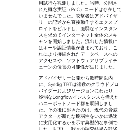
用試行を観測しました。当時、公開さ
れた概念実証（PoC）コードは存在して
いませんでした。攻撃者はアドバイザ
リーの記述から直接動作するエクスプ
ロイトをビルドし、脆弱なインスタン
スを求めてインターネット全体のスキ
ャンを開始しました。流出した情報に
はキーや認証情報が含まれており、こ
れにより接続されたデータベースへの
アクセスや、ソフトウェアサプライチ
ェーンの侵害の可能性が生じました。
アドバイザリー公開から数時間以内
に、Sysdig TRTは複数のクラウドプロ
バイダーおよびリージョンにわたり、
脆弱なLangflowインスタンスを備えた
ハニーポットノード群を展開しまし
た。その後に起きたのは、現代の脅威
アクターが新たな脆弱性をいかに迅速
に実用化するかを示す典型的な事例で
した。以下に、我々の調査結果を詳述