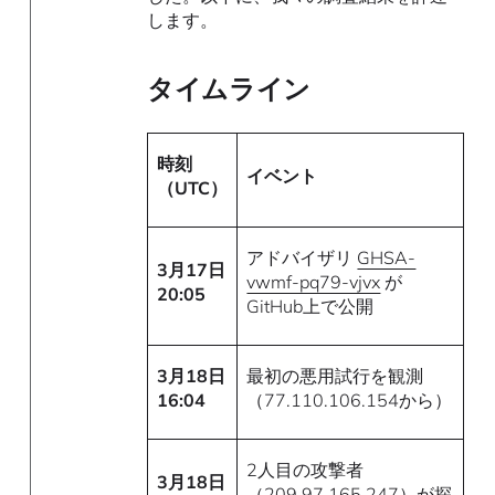
します。
タイムライン
時刻
イベント
（UTC）
アドバイザリ
GHSA-
3月17日
vwmf-pq79-vjvx
が
20:05
GitHub上で公開
3月18日
最初の悪用試行を観測
16:04
（77.110.106.154から）
2人目の攻撃者
3月18日
（209.97.165.247）が探