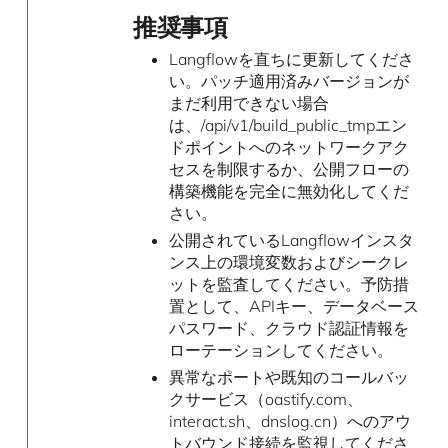
推奨事項
Langflowを直ちに更新してくださ
い。パッチ適用済みバージョンが
まだ利用できない場合
は、/api/v1/build_public_tmpエン
ドポイントへのネットワークアク
セスを制限するか、公開フローの
構築機能を完全に無効化してくだ
さい。
公開されているLangflowインスタ
ンス上の環境変数およびシークレ
ットを監査してください。予防措
置として、APIキー、データベース
パスワード、クラウド認証情報を
ローテーションしてください。
異常なポートや既知のコールバッ
クサービス（oastify.com、
interact.sh、dnslog.cn）へのアウ
トバウンド接続を監視してくださ