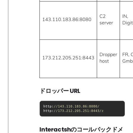
C2
IN,
143.110.183.86:8080
server
Digi
Dropper
FR, 
173.212.205.251:8443
host
Gmb
ドロッパー URL
http:
//143.110.183.86:8080/
http:
//173.212.205.251:8443/z
Interactshのコールバックドメ