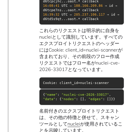
16
:
08
:
41
 UTC — 
188.166
.209
.86
 → id → 
16
:
39
:
32
 UTC — 
205.237
.106
.117
 → id → 
d6td5s9qt...oast.* callback
これらのリクエストは明示的に自身を
nucleiとして識別しています。すべての
エクスプロイトリクエストのヘッダー
にはCookie: client_id=nuclei-scannerが
含まれており、その前段のフロー作成
リクエストではフロー名がnuclei-cve-
2026-33017となっています。
Cookie: client_id=nuclei-scanner
{
"name"
: 
"nuclei-cve-2026-33017"
, 
"data"
: {
"nodes"
: [], 
"edges"
: []}}
名前付きのエクスプロイトリクエスト
は、その他の特徴と併せて、スキャン
ツールとして
nuclei
が使用されているこ
とを示唆しています。