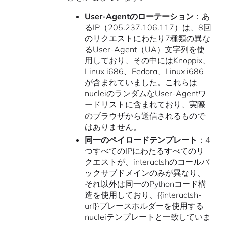
User-Agentのローテーション
：あ
るIP（205.237.106.117）は、8回
のリクエストにわたり7種類の異な
るUser-Agent（UA）文字列を使
用しており、その中にはKnoppix、
Linux i686、Fedora、Linux i686
が含まれていました。これらは
nucleiのランダムなUser-Agentワ
ードリストに含まれており、実際
のブラウザから送信されるもので
はありません。
同一のペイロードテンプレート
：4
つすべてのIPにわたるすべてのリ
クエストが、interactshのコールバ
ックサブドメインのみが異なり、
それ以外は同一のPythonコード構
造を使用しており、{{interactsh-
url}}プレースホルダーを使用する
nucleiテンプレートと一致していま