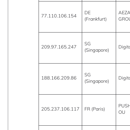
DE
AEZ
77.110.106.154
(Frankfurt)
GROU
SG
209.97.165.247
Digi
(Singapore)
SG
188.166.209.86
Digi
(Singapore)
PUS
205.237.106.117
FR (Paris)
OU