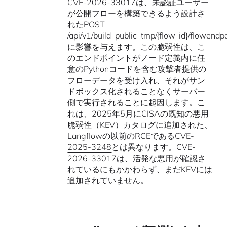
CVE-2026-33017は、未認証ユーザー
が公開フローを構築できるよう設計さ
れたPOST
/api/v1/build_public_tmp/{flow_id}/flowendp
に影響を与えます。この脆弱性は、こ
のエンドポイントがノード定義内に任
意のPythonコードを含む攻撃者提供の
フローデータを受け入れ、それがサン
ドボックス化されることなくサーバー
側で実行されることに起因します。こ
れは、2025年5月にCISAの既知の悪用
脆弱性（KEV）カタログに追加された、
Langflowの以前のRCEである
CVE-
2025-3248
とは異なります。CVE-
2026-33017は、活発な悪用が確認さ
れているにもかかわらず、まだKEVには
追加されていません。