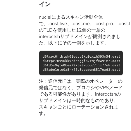
イン
nucleiによるスキャン活動全体
で、.oast.live、.oast.me、.oast.pro、.oast.
のTLDを使用した12個の一意の
interactshサブドメインが観測されまし
た。以下にその一例を示します。
d6tgbe1qte0a8rkffb3gqabqm8517exd3.oast.fun
注：送信元IPは、実際のオペレーターの
発信元ではなく、プロキシやVPSノード
である可能性があります。interactshの
サブドメインは一時的なものであり、
スキャンごとにローテーションされま
す。