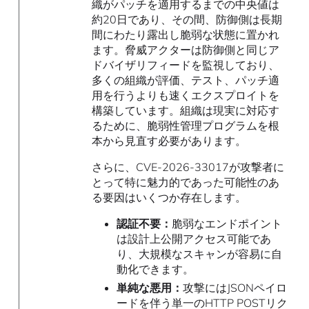
織がパッチを適用するまでの中央値は
約20日であり、その間、防御側は長期
間にわたり露出し脆弱な状態に置かれ
ます。脅威アクターは防御側と同じア
ドバイザリフィードを監視しており、
多くの組織が評価、テスト、パッチ適
用を行うよりも速くエクスプロイトを
構築しています。組織は現実に対応す
るために、脆弱性管理プログラムを根
本から見直す必要があります。
さらに、CVE-2026-33017が攻撃者に
とって特に魅力的であった可能性のあ
る要因はいくつか存在します。
認証不要：
脆弱なエンドポイント
は設計上公開アクセス可能であ
り、大規模なスキャンが容易に自
動化できます。
単純な悪用：
攻撃にはJSONペイロ
ードを伴う単一のHTTP POSTリク