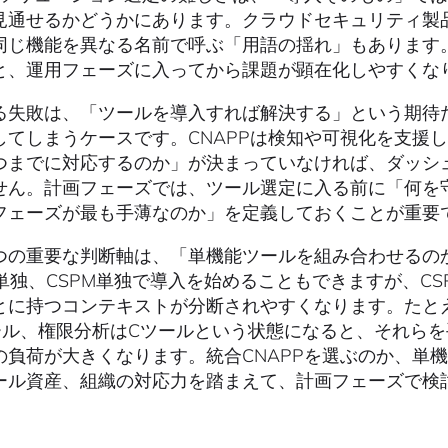
見通せるかどうかにあります。クラウドセキュリティ製
同じ機能を異なる名前で呼ぶ「用語の揺れ」もあります
と、運用フェーズに入ってから課題が顕在化しやすくな
る失敗は、「ツールを導入すれば解決する」という期待
してしまうケースです。CNAPPは検知や可視化を支援
つまでに対応するのか」が決まっていなければ、ダッシ
せん。計画フェーズでは、ツール選定に入る前に「何を
フェーズが最も手薄なのか」を定義しておくことが重要
つの重要な判断軸は、「単機能ツールを組み合わせるのか
P単独、CSPM単独で導入を始めることもできますが、CS
とに持つコンテキストが分断されやすくなります。たと
ール、権限分析はCツールという状態になると、それら
の負荷が大きくなります。統合CNAPPを選ぶのか、単
ール資産、組織の対応力を踏まえて、計画フェーズで検