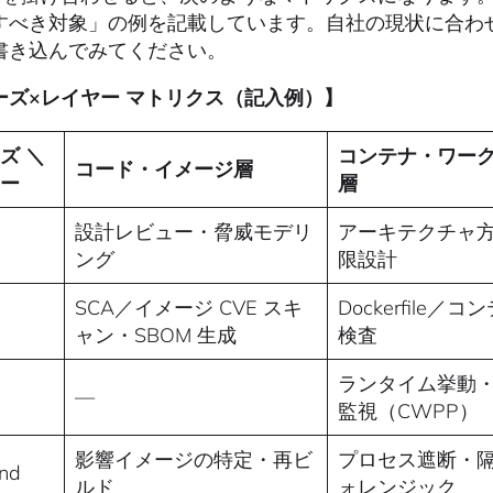
すべき対象」の例を記載しています。自社の現状に合わ
書き込んでみてください。
ーズ×レイヤー マトリクス（記入例）】
ズ ＼
コンテナ・ワー
コード・イメージ層
ヤー
層
設計レビュー・脅威モデリ
アーキテクチャ
ング
限設計
SCA／イメージ CVE スキ
Dockerfile／
ャン・SBOM 生成
検査
ランタイム挙動・Sy
—
監視（CWPP）
影響イメージの特定・再ビ
プロセス遮断・
nd
ルド
ォレンジック