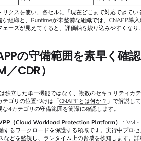
トリクスを使い、各セルに「現在どこまで対応できているか」
備な組織と、Runtimeが未整備な組織では、CNAPP
フェーズが見えてくると、評価軸を絞り込みやすくなり、
APPの守備範囲を素早く確認
EM／CDR）
PPは独立した単一機能ではなく、複数のセキュリティカ
カテゴリの位置づけは「
CNAPPとは何か？
」で解説し
要な4カテゴリの守備範囲を簡潔に確認します。
PP（Cloud Workload Protection Platform）
：VM
働するワークロードを保護する領域です。実行中プロセ
スなどを監視し、ランタイム上の脅威を検知します。詳