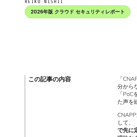
REIKO NISHII
2026年版 クラウド セキュリティレポート
この記事の内容
「CNAP
分から
「Po
た声を
CNA
して、
で先に