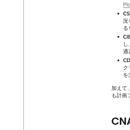
Pl
CS
況
る
CI
し
適
CD
ク
を
加えて
も計画
CN