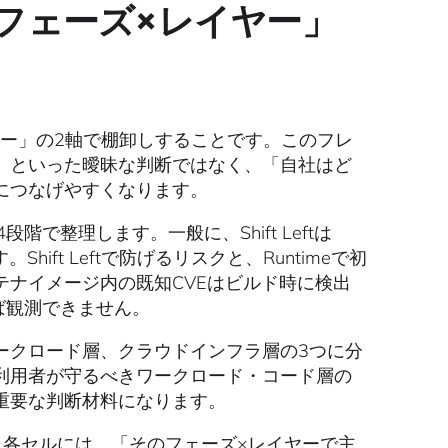
フェーズ×レイヤー」
ヤー」の2軸で棚卸しすることです。このフレ
」といった曖昧な判断ではなく、「自社はど
につなげやすくなります。
4段階で整理します。一般に、Shift Leftは
す。Shift Leftで防げるリスクと、Runtimeで初
ナイメージ内の既知CVEはビルド時に検出
れば観測できません。
ークロード層、クラウドインフラ層の3つに分
利用者が守るべきワークロード・コード層の
重要な判断材料になります。
。各セルには、「そのフェーズ×レイヤーで主