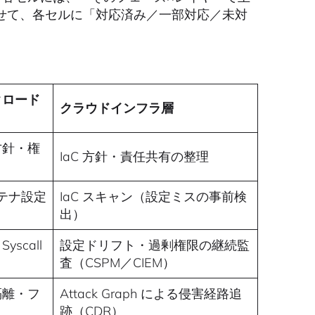
せて、各セルに「対応済み／一部対応／未対
クロード
クラウドインフラ層
方針・権
IaC 方針・責任共有の整理
コンテナ設定
IaC スキャン（設定ミスの事前検
出）
scall
設定ドリフト・過剰権限の継続監
査（CSPM／CIEM）
隔離・フ
Attack Graph による侵害経路追
跡（CDR）