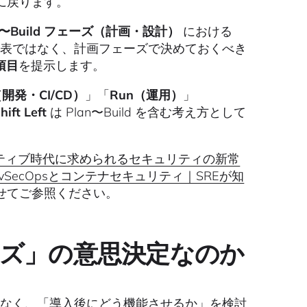
に戻ります。
n〜Build フェーズ（計画・設計）
における
較表ではなく、計画フェーズで決めておくべき
項目
を提示します。
d（開発・CI/CD）
」「
Run（運用）
」
hift Left
は Plan〜Build を含む考え方として
イティブ時代に求められるセキュリティの新常
evSecOpsとコンテナセキュリティ｜SREが知
せてご参照ください。
ーズ」の意思決定なのか
はなく、「導入後にどう機能させるか」を検討