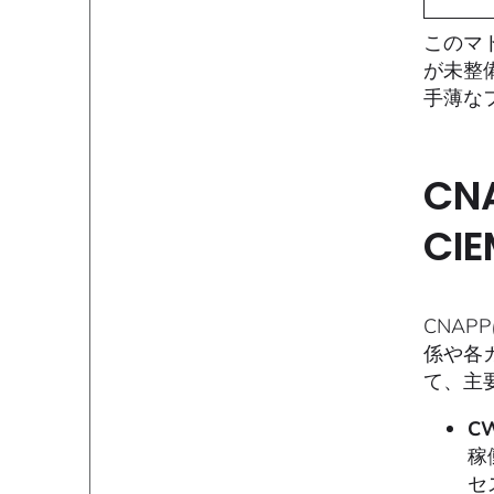
このマ
が未整
手薄な
CN
CI
CNA
係や各
て、主
CW
稼
セ