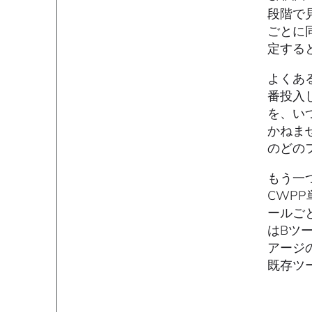
段階で
ごとに
定する
よくあ
番投入
を、い
かねま
のどの
もう一
CWP
ールご
はBツ
アージ
既存ツ