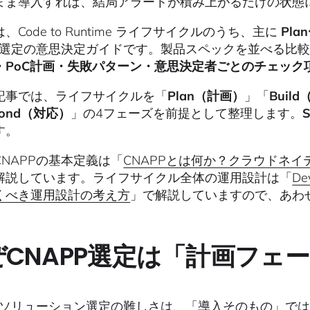
まま導入すれば、結局アラートが積み上がるだけの状態
、Code to Runtime ライフサイクルのうち、主に
Pla
PP選定の意思決定ガイドです。製品スペックを並べる比
・PoC計画・失敗パターン・意思決定者ごとのチェック
記事では、ライフサイクルを「
Plan（計画）
」「
Buil
pond（対応）
」の4フェーズを前提として整理します。
S
す。
CNAPPの基本定義は「
CNAPPとは何か？クラウドネ
解説しています。ライフサイクル全体の運用設計は「
D
くべき運用設計の考え方
」で解説していますので、あわ
ぜCNAPP選定は「計画フェ
PPソリューション選定の難しさは、「導入そのもの」で