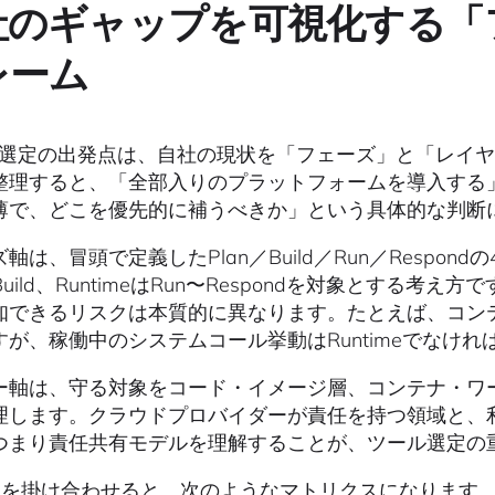
社のギャップを可視化する「
レーム
PP選定の出発点は、自社の現状を「フェーズ」と「レイ
整理すると、「全部入りのプラットフォームを導入する
薄で、どこを優先的に補うべきか」という具体的な判断
軸は、冒頭で定義したPlan／Build／Run／Respondの
Build、RuntimeはRun〜Respondを対象とする考え方で
知できるリスクは本質的に異なります。たとえば、コンテ
すが、稼働中のシステムコール挙動はRuntimeでなけ
ー軸は、守る対象をコード・イメージ層、コンテナ・ワ
理します。クラウドプロバイダーが責任を持つ領域と、
つまり責任共有モデルを理解することが、ツール選定の
軸を掛け合わせると、次のようなマトリクスになります