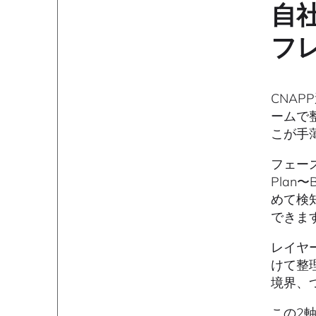
自
フ
CNA
ームで
こが手
フェーズ
Plan〜
めて検
できま
レイヤ
けて整
境界、
この2