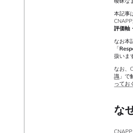
曖昧な
本記事は
CNA
評価軸
なお本
「
Res
扱いま
なお、
識
」で
ってお
な
CNA